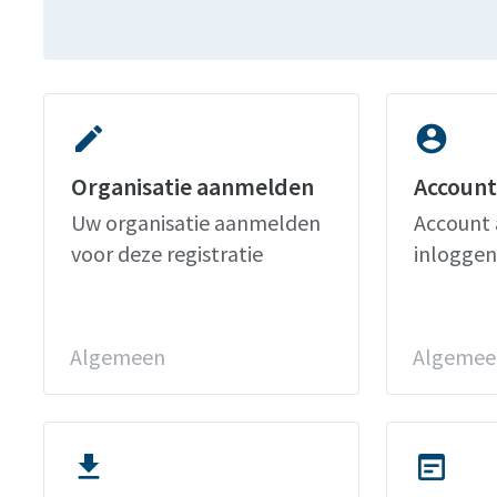
edit
account_circle
Organisatie aanmelden
Account
Uw organisatie aanmelden
Account 
voor deze registratie
inloggen
Algemeen
Algemee
file_download
wysiwyg