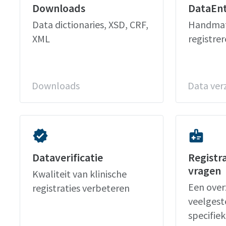
Downloads
DataEn
Data dictionaries, XSD, CRF,
Handmat
XML
registre
Downloads
Data ve
verified
medical_information
Dataverificatie
Registra
vragen
Kwaliteit van klinische
Een over
registraties verbeteren
veelgeste
specifie