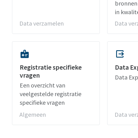
bronnen 
in kwalit
Data verzamelen
Data ve
medical_information
output
Registratie specifieke
Data Ex
vragen
Data Exp
Een overzicht van
veelgestelde registratie
specifieke vragen
Algemeen
Data ve