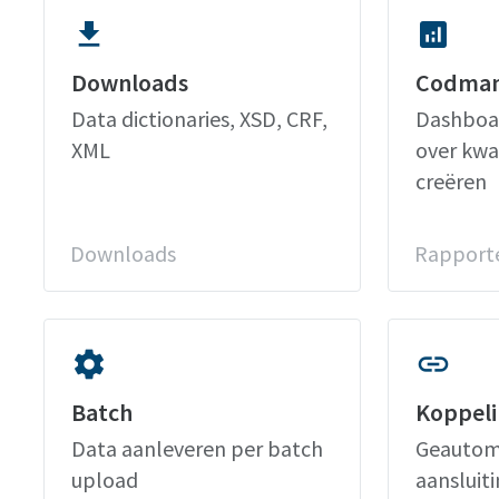
file_download
analytics
Downloads
Codma
Data dictionaries, XSD, CRF,
Dashboar
XML
over kwal
creëren
Downloads
Rapport
settings
link
Batch
Koppel
Data aanleveren per batch
Geautom
upload
aansluit