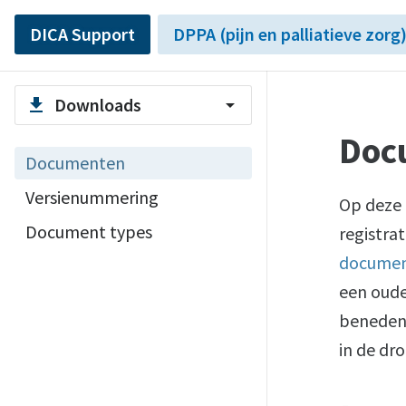
DICA Support
DPPA (pijn en palliatieve zorg
Downloads
file_download
arrow_drop_down
Doc
Documenten
Versienummering
Op deze 
Document types
registra
documen
een oude
beneden 
in de dr