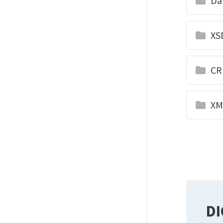
Da
folder
XS
folder
CR
folder
XM
folder
DI