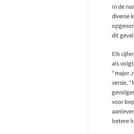
In de na
diverse k
opgenome
dit geval
Elk cijf
als volgt 
“major .
versie, 
gevolgen
voor bep
aanlever
betere h