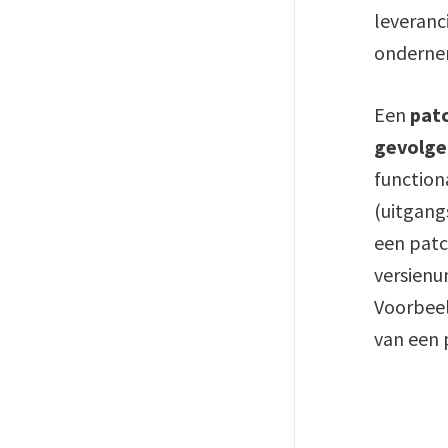
leveranc
ondernem
Een
pat
gevolg
function
(uitgang
een patc
versienu
Voorbeel
van een 