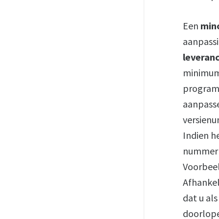
Een
min
aanpassi
leveran
minimum 
program
aanpasse
versienu
Indien h
nummer v
Voorbeel
Afhankel
dat u al
doorlope