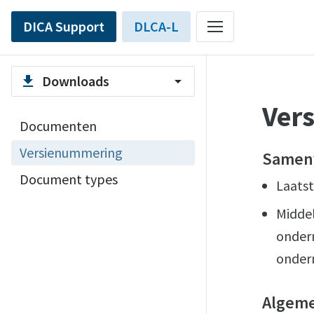
DICA Support
DLCA-L
Downloads
file_download
arrow_drop_down
Ver
Documenten
Versienummering
Samenv
Document types
Laatst
Middel
ondern
onder
Algem