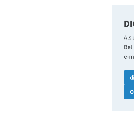
DI
Als 
Bel
e-m
d
O