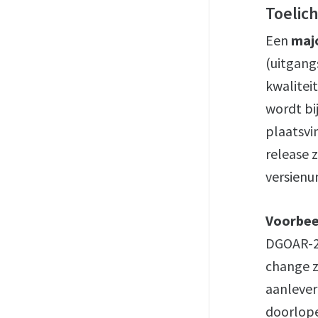
Toelich
Een
maj
(uitgang
kwaliteit
wordt bij
plaatsvi
release 
versienu
Voorbee
DGOAR-20
change z
aanlever
doorlop