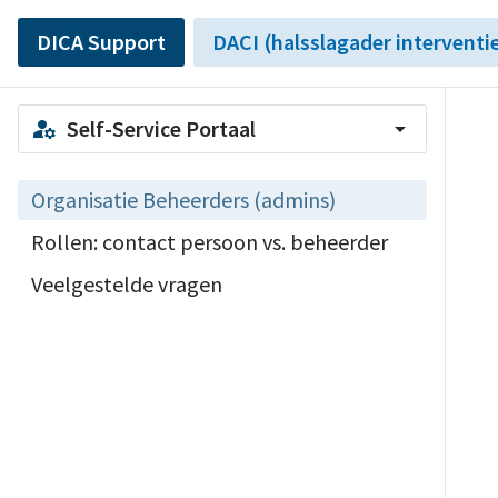
DICA Support
DACI (halsslagader interventi
Self-Service Portaal
manage_accounts
arrow_drop_down
Organisatie Beheerders (admins)
Rollen: contact persoon vs. beheerder
Veelgestelde vragen