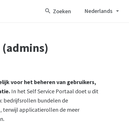
Nederlands
arrow_drop_down
 (admins)
lijk voor het beheren van gebruikers,
tie.
In het Self Service Portaal doet u dit
n: bedrijfsrollen bundelen de
, terwijl applicatierollen de meer
n.