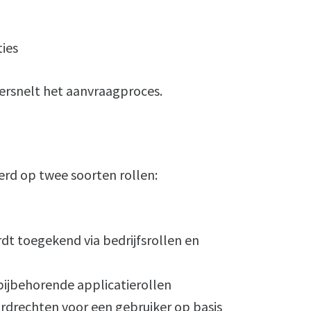
ties
ersnelt het aanvraagproces.
erd op twee soorten rollen:
dt toegekend via bedrijfsrollen en
bijbehorende applicatierollen
drechten voor een gebruiker op basis