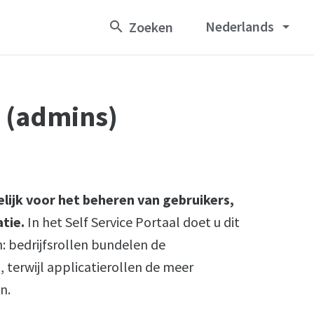
Nederlands
arrow_drop_down
 (admins)
lijk voor het beheren van gebruikers,
tie.
In het Self Service Portaal doet u dit
n: bedrijfsrollen bundelen de
, terwijl applicatierollen de meer
n.