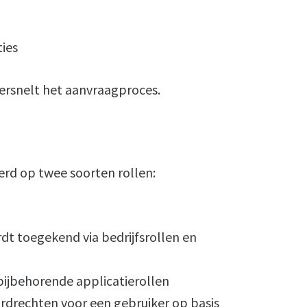
ties
ersnelt het aanvraagproces.
erd op twee soorten rollen:
dt toegekend via bedrijfsrollen en
bijbehorende applicatierollen
drechten voor een gebruiker op basis