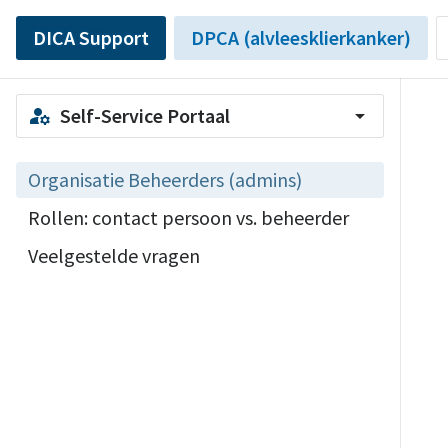
DICA Support
DPCA (alvleesklierkanker)
Self-Service Portaal
manage_accounts
arrow_drop_down
Organisatie Beheerders (admins)
Rollen: contact persoon vs. beheerder
Veelgestelde vragen