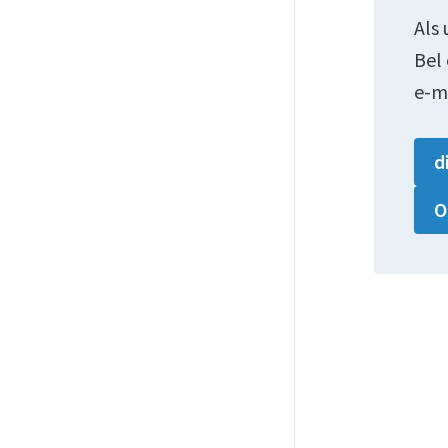
Als 
Bel
e-m
d
O