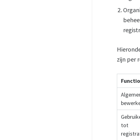
Organi
beheer
regist
Hieronde
zijn per r
Functio
Algemen
bewerk
Gebruik
tot
registr