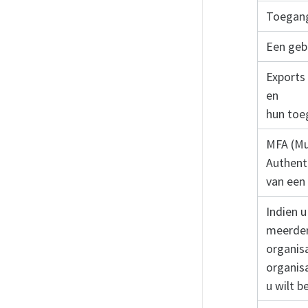
Toegang
Een geb
Exports
en
hun toe
MFA (Mu
Authent
van een
Indien 
meerde
organisa
organis
u wilt b