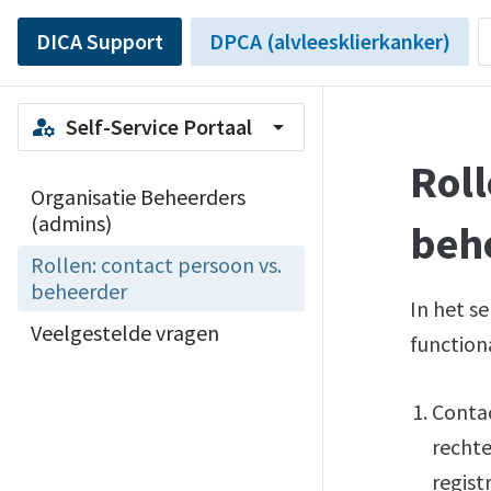
DICA Support
DPCA (alvleesklierkanker)
Self-Service Portaal
manage_accounts
arrow_drop_down
Roll
Organisatie Beheerders
(admins)
beh
Rollen: contact persoon vs.
beheerder
In het se
Veelgestelde vragen
function
Contac
rechte
registr