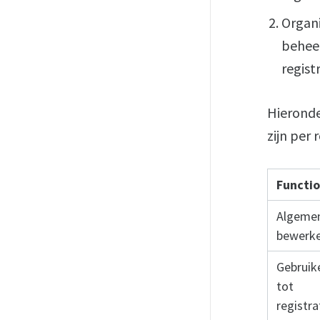
Organi
beheer
regist
Hieronde
zijn per r
Functio
Algemen
bewerk
Gebruik
tot
registr