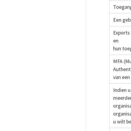
Toegang
Een geb
Exports
en
hun toe
MFA (Mu
Authent
van een
Indien 
meerde
organisa
organis
u wilt b