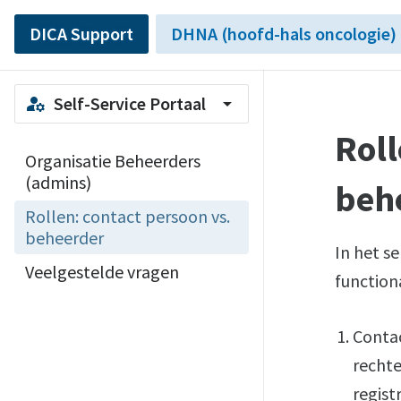
DICA Support
DHNA (hoofd-hals oncologie)
Self-Service Portaal
manage_accounts
arrow_drop_down
Roll
Organisatie Beheerders
(admins)
beh
Rollen: contact persoon vs.
beheerder
In het se
Veelgestelde vragen
function
Contac
rechte
registr