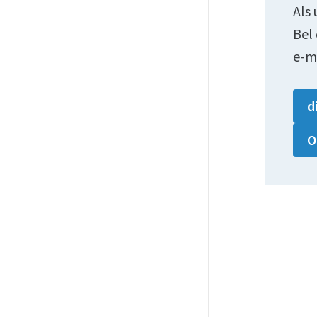
Als 
Bel
e-m
d
O