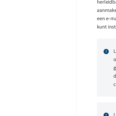
herleidb
aanmaken
een e-ma
kunt inst
L
error
o
g
d
c
L
error