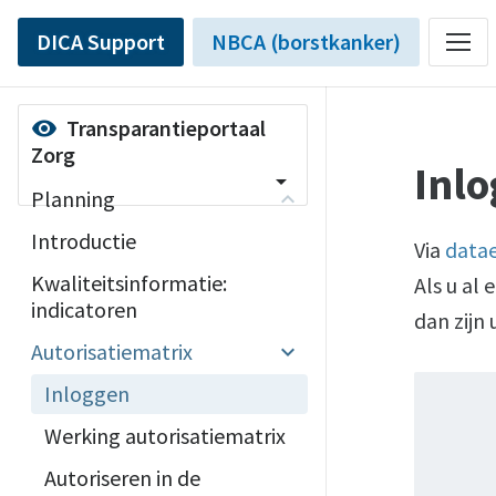
DICA Support
NBCA (borstkanker)
Transparantieportaal
visibility
Zorg
Inl
arrow_drop_down
Planning
Introductie
Via
data
Kwaliteitsinformatie:
Als u al 
indicatoren
dan zijn
Autorisatiematrix
Inloggen
Werking autorisatiematrix
Autoriseren in de