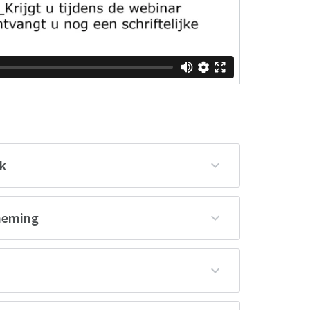
ik
rneming