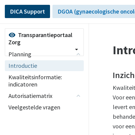
DICA Support
DGOA (gynaecologische oncol
Transparantieportaal
visibility
Zorg
Intr
arrow_drop_down
Planning
Introductie
Inzich
Kwaliteitsinformatie:
indicatoren
Kwaliteit
Autorisatiematrix
Voor een
levert e
Veelgestelde vragen
behandel
voor een