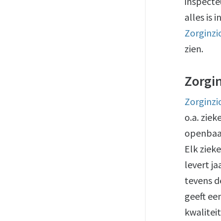
inspecte
alles is 
Zorginzi
zien.
Zorgi
Zorginzi
o.a. zie
openbaar
Elk ziek
levert ja
tevens 
geeft ee
kwalitei