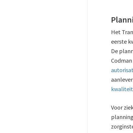
Plann
Het Tran
eerste k
De plann
Codman e
autorisa
aanlever
kwaliteit
Voor zie
planninge
zorginst