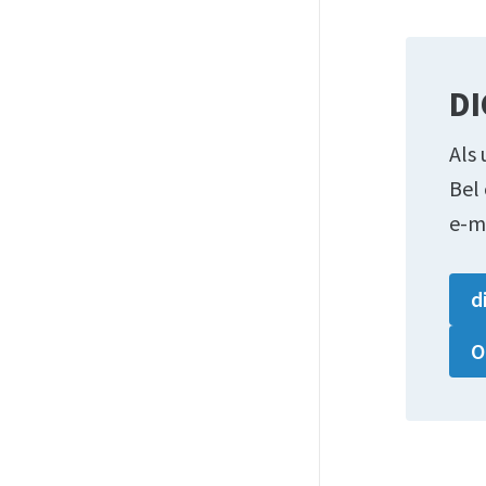
DI
Als 
Bel
e-m
d
O