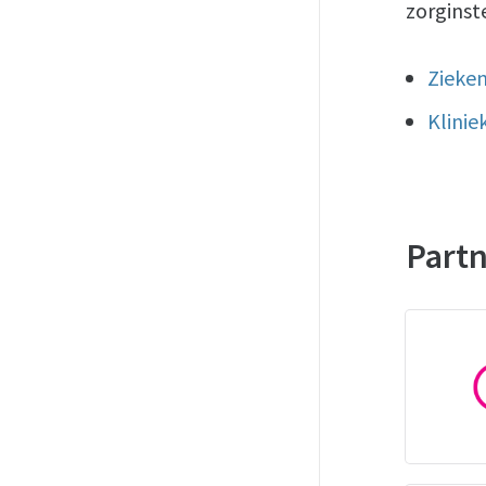
zorginste
Zieke
Klinie
Part