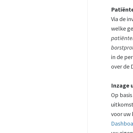
Patiënt
Via de 
welke g
patiënte
borstpro
in de pe
over de 
Inzage 
Op basis
uitkomst
voor uw 
Dashboa
uw eigen