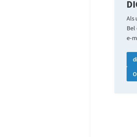
DI
Als 
Bel
e-m
d
O