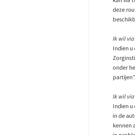
deze rou
beschikb
Ik wil v
Indien u
Zorginst
onder he
partijen”
Ik wil v
Indien u
in de au
kennen a
in probl