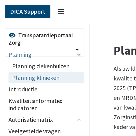
DICA Support
Transparantieportaal
visibility
Zorg
Plan
arrow_drop_down
Planning
Planning ziekenhuizen
Als uw k
Planning klinieken
kwalitei
2025 (TP
Introductie
en MRDM.
Kwaliteitsinformatie:
van kwal
indicatoren
Zorginst
Autorisatiematrix
kader va
Veelgestelde vragen