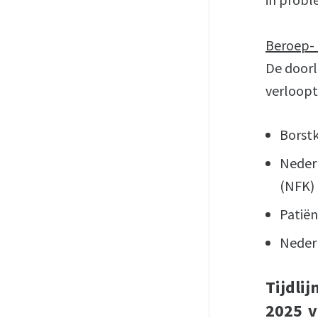
Beroep- 
De doorl
verloop
Borst
Nederl
(NFK
Patië
Neder
Tijdlij
2025 