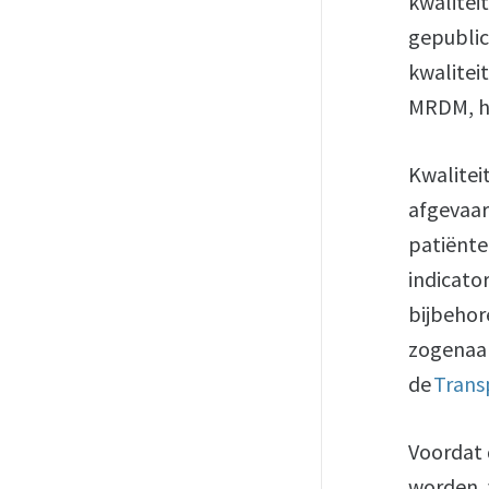
kwalitei
gepublic
kwalitei
MRDM, he
Kwalitei
afgevaar
patiënte
indicato
bijbehor
zogena
de
Trans
Voordat 
worden, 