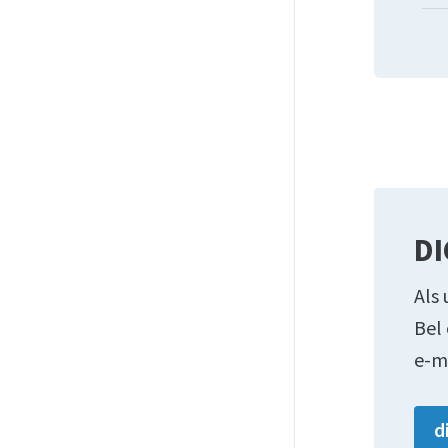
DI
Als 
Bel
e-m
d