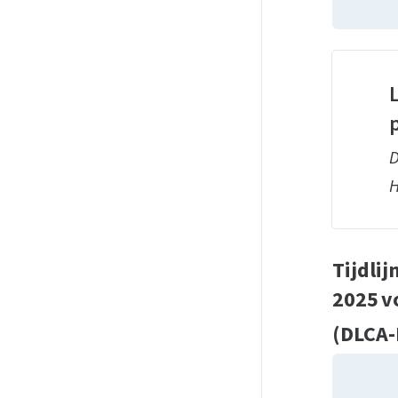
L
D
H
Tijdlij
2025 v
(DLCA-