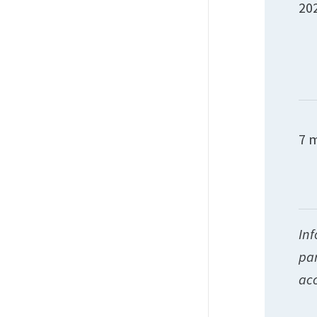
20
7 
Inf
par
acc