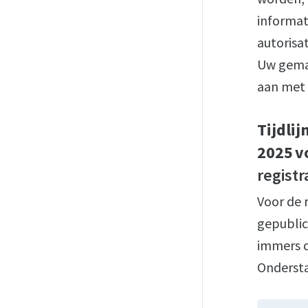
informat
autorisa
Uw geman
aan met 
Tijdlij
2025 v
registr
Voor de 
gepublic
immers c
Ondersta