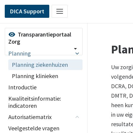
DICA Support
Transparantieportaal
visibility
Zorg
Pla
arrow_drop_down
Planning
Planning ziekenhuizen
Uw zorgi
Planning klinieken
volgende
DCRA, D
Introductie
DMTR, DP
Kwaliteitsinformatie:
heen kun
indicatoren
in uw ei
Autorisatiematrix
resultat
Veelgestelde vragen