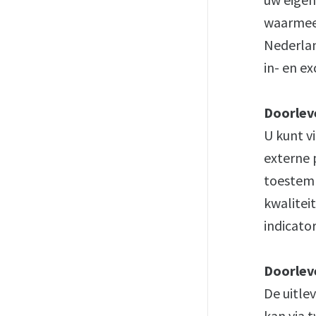
waarmee 
Nederlan
in- en e
Doorlev
U kunt v
externe 
toestemm
kwalitei
indicato
Doorlev
De uitle
kan via 