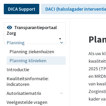
DICA Support
DACI (halsslagader interventi
Transparantieportaal
visibility
Zorg
Plan
arrow_drop_down
Planning
Planning ziekenhuizen
Als uw k
Planning klinieken
kwalitei
2025 (TP
Introductie
en MRDM.
Kwaliteitsinformatie:
van kwal
indicatoren
Zorginst
Autorisatiematrix
kader va
Veelgestelde vragen