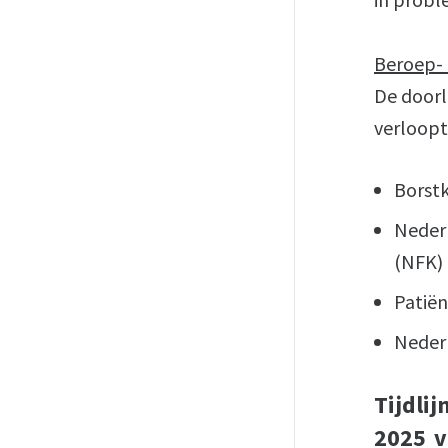
Beroep- 
De doorl
verloop
Borst
Nederl
(NFK
Patië
Neder
Tijdlij
2025 