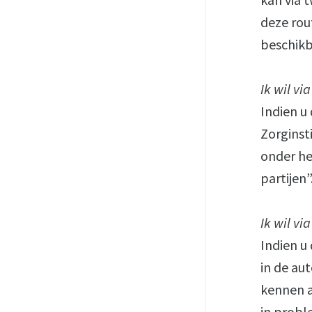
deze rou
beschikb
Ik wil v
Indien u
Zorginst
onder he
partijen”
Ik wil v
Indien u
in de au
kennen a
in probl