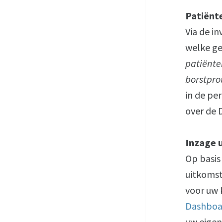
Patiënt
Via de 
welke g
patiënte
borstpro
in de pe
over de 
Inzage 
Op basis
uitkomst
voor uw 
Dashboa
uw eigen