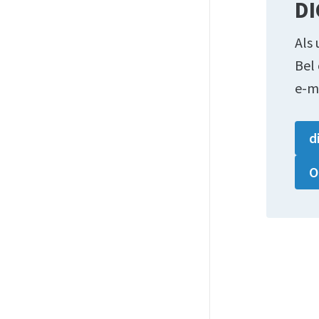
DI
Als 
Bel
e-m
d
O