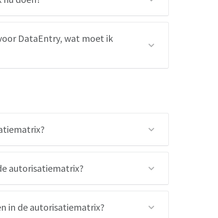
voor DataEntry, wat moet ik
atiematrix?
e autorisatiematrix?
n in de autorisatiematrix?