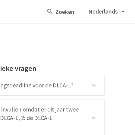
Nederlands
arrow_drop_down
fieke vragen
ringsdeadline voor de DLCA-L?
invullen omdat er dit jaar twee
e DLCA-L, 2: de DLCA-L