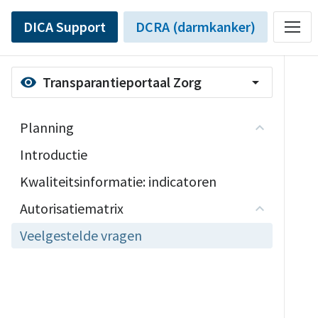
DICA Support
DCRA (darmkanker)
Transparantieportaal Zorg
visibility
arrow_drop_down
Planning
Introductie
Kwaliteitsinformatie: indicatoren
Autorisatiematrix
Veelgestelde vragen