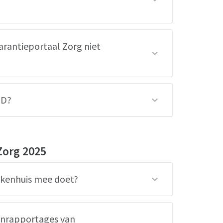
rantieportaal Zorg niet
HD?
Zorg 2025
iekenhuis mee doet?
renrapportages van