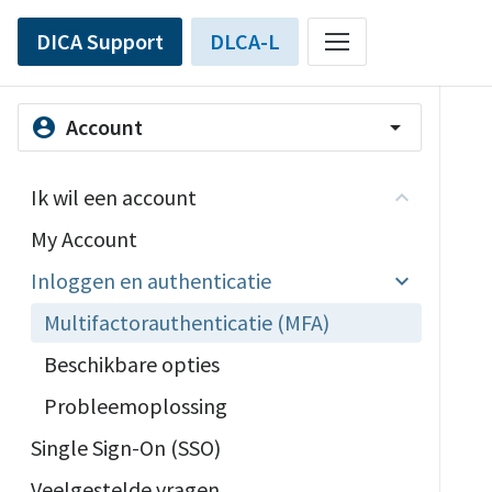
DICA Support
DLCA-L
Account
account_circle
arrow_drop_down
Ik wil een account
My Account
Inloggen en authenticatie
Multifactorauthenticatie (MFA)
Beschikbare opties
Probleemoplossing
Single Sign-On (SSO)
Veelgestelde vragen