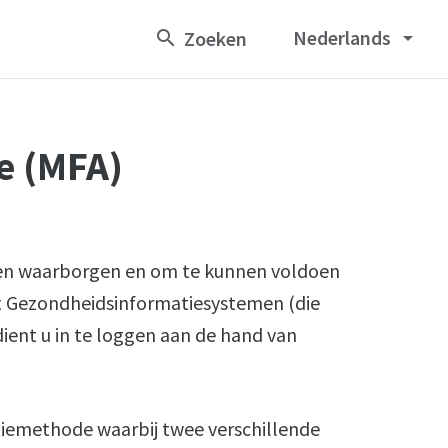
Nederlands
arrow_drop_down
e (MFA)
unnen waarborgen en om te kunnen voldoen
t Gezondheidsinformatiesystemen (die
ient u in te loggen aan de hand van
atiemethode waarbij twee verschillende