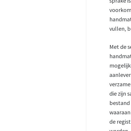
sprake i
voorkom
handmati
vullen, 
Met de s
handmati
mogelijk
aanlever
verzamel
die zijn
bestand 
waaraan 
de regis
worden.