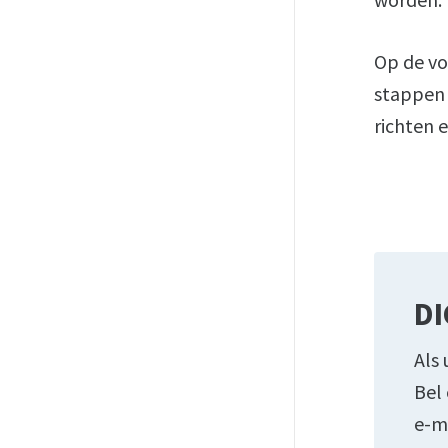
Op de vo
stappen 
richten e
DI
Als 
Bel
e-m