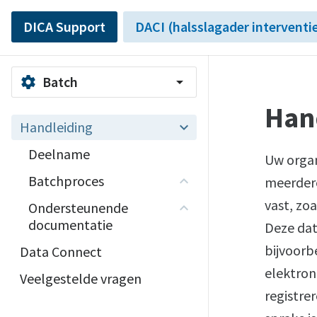
DICA Support
DACI (halsslagader interventi
Batch
settings
arrow_drop_down
Han
Handleiding
Deelname
Uw organ
Batchproces
meerdere
vast, zo
Ondersteunende
documentatie
Deze dat
bijvoorb
Data Connect
elektron
Veelgestelde vragen
registrer