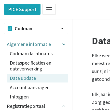
PICE Support
Codman
analytics
arrow_drop_down
Dat
Algemene informatie
Codman dashboards
Elke wee
Dataspecificaties en
meest re
dataverwerking
uur zijn
Data update
getoond
Account aanvragen
Elk jaar
Inloggen
Zorg geo
Registratieportaal
dashboar