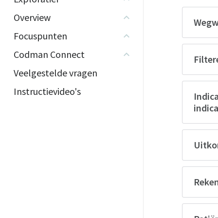
Overview
Wegwi
Focuspunten
Codman Connect
Filte
Veelgestelde vragen
Instructievideo's
Indic
indic
Uitko
Reken