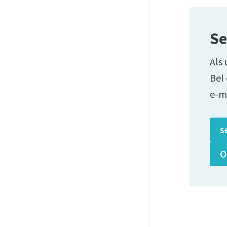
Se
Als 
Bel
e-m
s
O