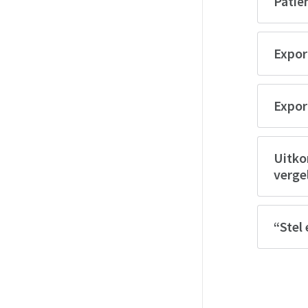
Patiën
Expor
Export
Uitko
verge
“Stel