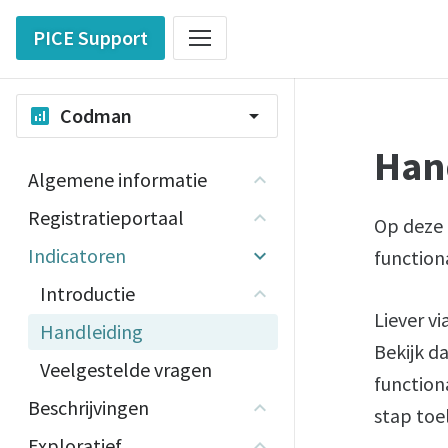
PICE Support
Codman
analytics
arrow_drop_down
Han
Algemene informatie
Registratieportaal
Op deze 
Indicatoren
function
Introductie
Liever v
Handleiding
Bekijk d
Veelgestelde vragen
function
Beschrijvingen
stap toe
Exploratief