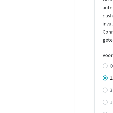
auto
dashb
invu
Conn
gete
Voor
O
1
3
1