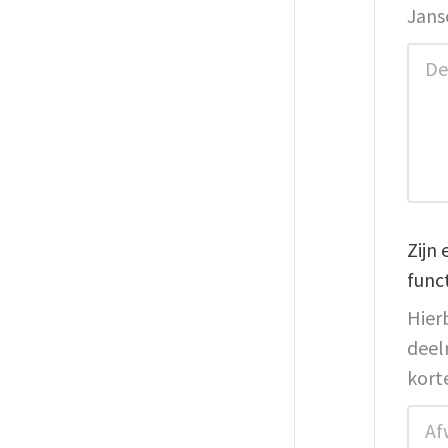
Jans
Zijn 
funct
Hierb
deel
kort