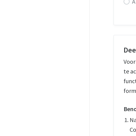
A
Dee
Voor
te ac
func
formu
Beno
Na
Co