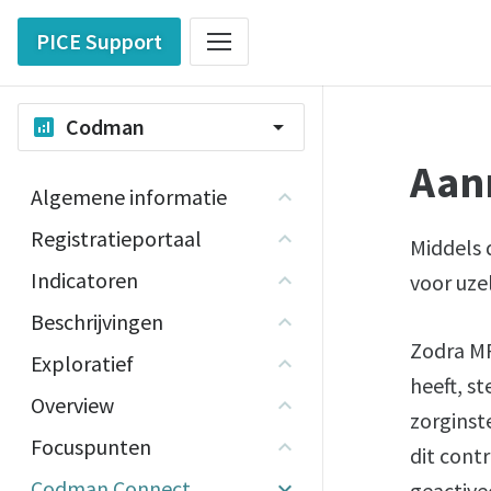
PICE Support
Codman
analytics
arrow_drop_down
Aan
Algemene informatie
Registratieportaal
Middels 
Indicatoren
voor uze
Beschrijvingen
Zodra MR
Exploratief
heeft, s
Overview
zorginst
Focuspunten
dit con
Codman Connect
geactive