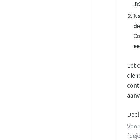
in
Na
di
Co
ee
Let 
dien
cont
aanv
Deel
Voor
fdej