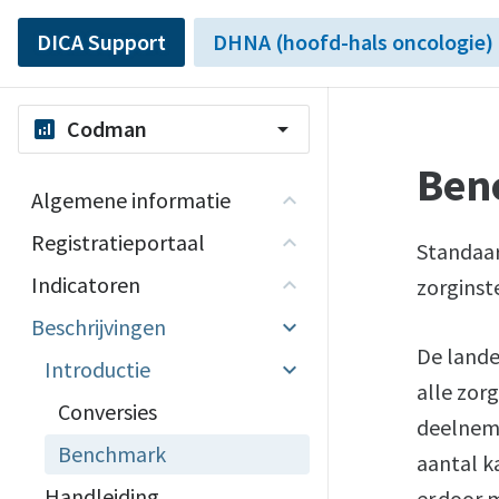
DICA Support
DHNA (hoofd-hals oncologie)
Codman
analytics
arrow_drop_down
Ben
Algemene informatie
Registratieportaal
Standaar
Indicatoren
zorginst
Beschrijvingen
De lande
Introductie
alle zorg
Conversies
deelneme
Benchmark
aantal k
Handleiding
er door 