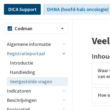
DICA Support
DHNA (hoofd-hals oncologie)
Codman
analytics
arrow_drop_down
Veel
Algemene informatie
Registratieportaal
Inhou
Introductie
Waar 
Handleiding
van e
Veelgestelde vragen
Indicatoren
Hoe w
Beschrijvingen
Exploratief