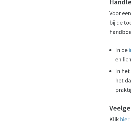
Handle
Voor een
bij de to
handboe
In de
en lic
In het
het da
praktij
Veelge
Klik
hier