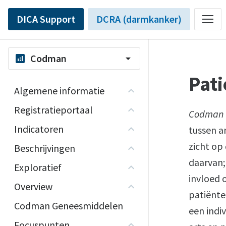
DICA Support
DCRA (darmkanker)
Codman
analytics
arrow_drop_down
Pati
Algemene informatie
Registratieportaal
Codman 
Indicatoren
tussen ar
zicht op
Beschrijvingen
daarvan;
Exploratief
invloed 
Overview
patiënte
Codman Geneesmiddelen
een indi
Focuspunten