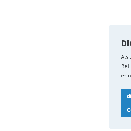
DI
Als 
Bel
e-m
d
O