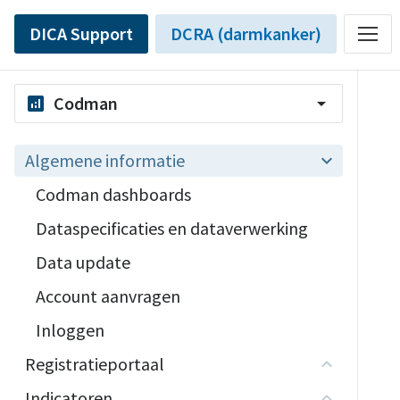
DICA Support
DCRA (darmkanker)
Codman
analytics
arrow_drop_down
Algemene informatie
Codman dashboards
Dataspecificaties en dataverwerking
Data update
Account aanvragen
Inloggen
Registratieportaal
Indicatoren