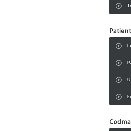
T
Patien
I
P
U
E
Codma