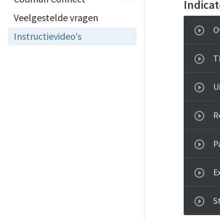
Indica
Veelgestelde vragen
O
Instructievideo's
T
U
R
Pa
E
S