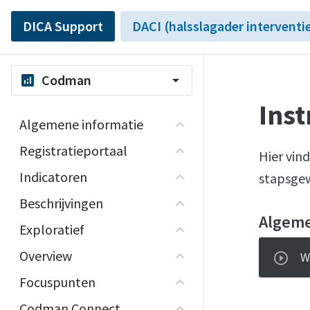
DICA Support
DACI (halsslagader interventi
Codman
analytics
arrow_drop_down
Inst
Algemene informatie
Registratieportaal
Hier vind
Indicatoren
stapsgew
Beschrijvingen
Algem
Exploratief
Overview
W
Focuspunten
Codman Connect