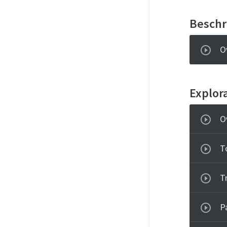
Beschr
O
Explora
O
T
T
Pa