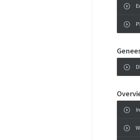
E
P
Genee
D
Overvi
I
W