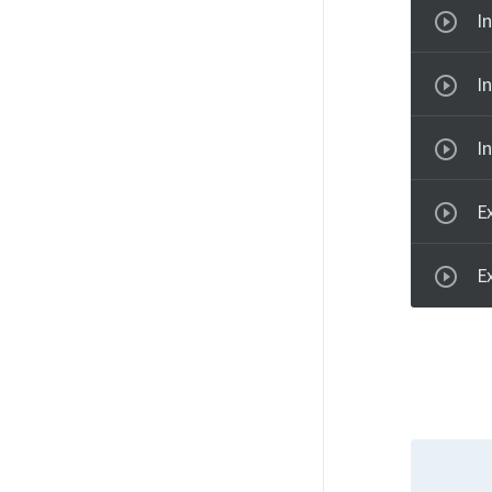
I
I
I
E
E