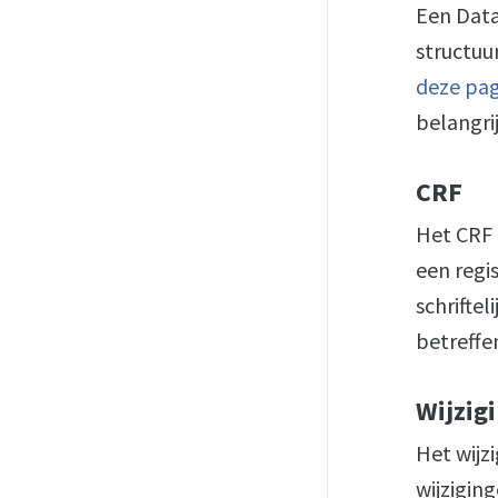
Een Data
structuu
deze pa
belangri
CRF
Het CRF 
een regi
schrifte
betreffe
Wijzig
Het wijz
wijzigin