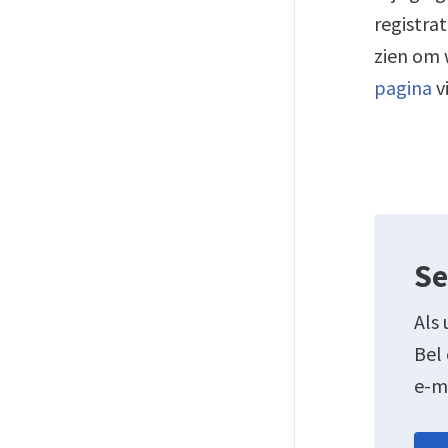
registra
zien om 
pagina
v
Se
Als 
Bel
e-m