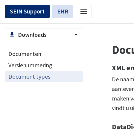
SEIN Support
EHR
Downloads
file_download
arrow_drop_down
Doc
Documenten
Versienummering
XML en
Document types
De naam 
aanlever
maken v
vindt u 
DataDi