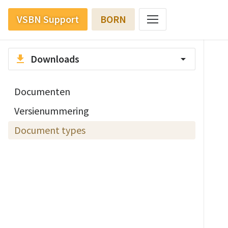
VSBN Support
BORN
Downloads
file_download
arrow_drop_down
Documenten
Versienummering
Document types