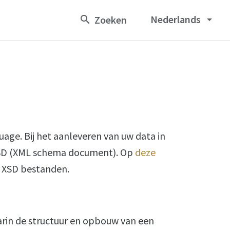
Nederlands
arrow_drop_down
ge. Bij het aanleveren van uw data in
XSD (XML schema document). Op
deze
n XSD bestanden.
arin de structuur en opbouw van een