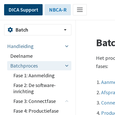
DICA Support
NBCA-R
Batch
settings
arrow_drop_down
Bat
Handleiding
Deelname
Het proc
Batchproces
fases:
Fase 1: Aanmelding
Aanme
Fase 2: De software-
inrichting
Afspra
Fase 3: Connectfase
Conne
Fase 4: Productiefase
Produc