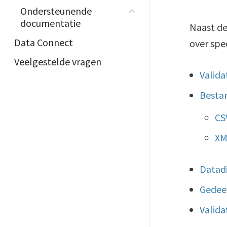
Ondersteunende
documentatie
Naast de
Data Connect
over spe
Veelgestelde vragen
Valida
Besta
CS
XM
Datadi
Gedeel
Valida