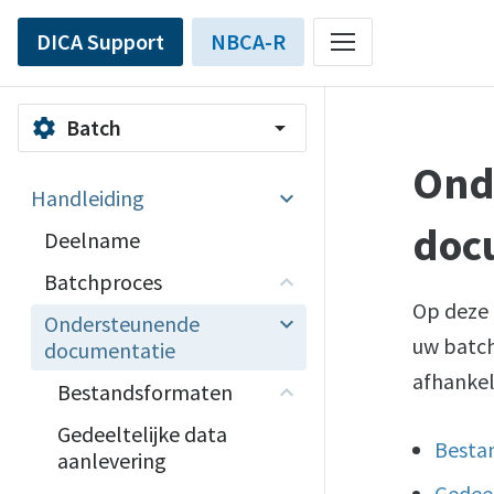
DICA Support
NBCA-R
Batch
settings
arrow_drop_down
Ond
Handleiding
doc
Deelname
Batchproces
Op deze 
Ondersteunende
uw batch
documentatie
afhankel
Bestandsformaten
Gedeeltelijke data
Besta
aanlevering
Gedeel