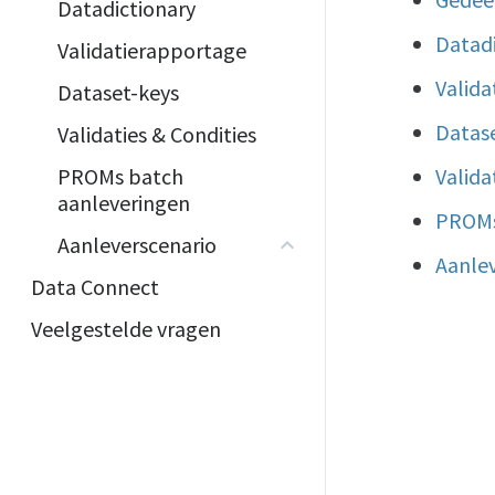
Datadictionary
Datadi
Validatierapportage
Valida
Dataset-keys
Datas
Validaties & Condities
PROMs batch
Valida
aanleveringen
PROMs
Aanleverscenario
Aanlev
Data Connect
Veelgestelde vragen