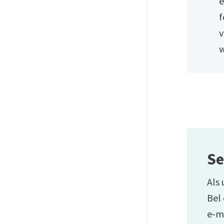
e
f
v
w
Se
Als 
Bel
e-m