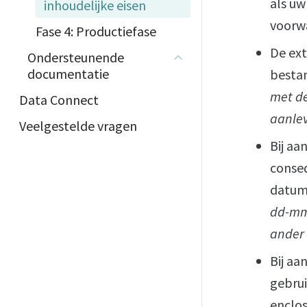
als uw
inhoudelijke eisen
voorwa
Fase 4: Productiefase
De ex
Ondersteunende
documentatie
besta
met de
Data Connect
aanlev
Veelgestelde vragen
Bij aa
conse
datum
dd-mm-
ander 
Bij aa
gebrui
enclos