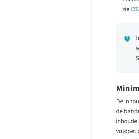
zie
CS
I
contact_support
w
S
Minim
De inhou
de batch
inhoudel
voldoet a