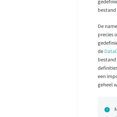
gedefini
bestand 
De namen
precies 
gedefini
de
DataD
bestand 
definitie
een impo
geheel w
N
error