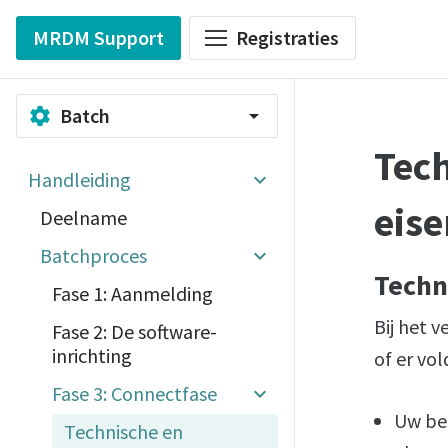
MRDM Support
Registraties
Batch
settings
arrow_drop_down
Tech
Handleiding
eise
Deelname
Batchproces
Techn
Fase 1: Aanmelding
Bij het 
Fase 2: De software-
inrichting
of er vo
Fase 3: Connectfase
Uw bes
Technische en