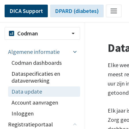
DICA Support
DPARD (diabetes)
Codman
analytics
arrow_drop_down
Dat
Algemene informatie
Codman dashboards
Elke wee
Dataspecificaties en
meest re
dataverwerking
uur zijn
Data update
getoond
Account aanvragen
Elk jaar
Inloggen
Zorg geo
Registratieportaal
dashboar