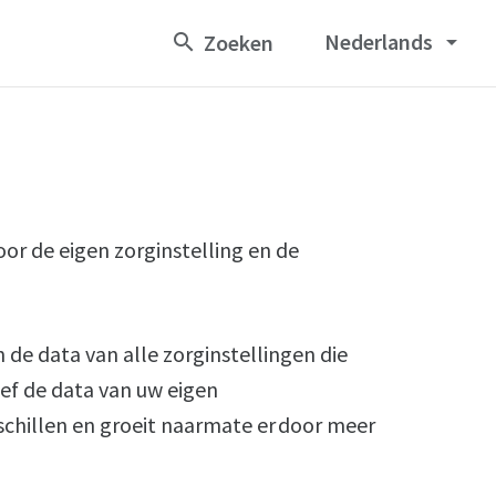
Nederlands
arrow_drop_down
r de eigen zorginstelling en de
 de data van alle zorginstellingen die
ief de data van uw eigen
rschillen en groeit naarmate er door meer