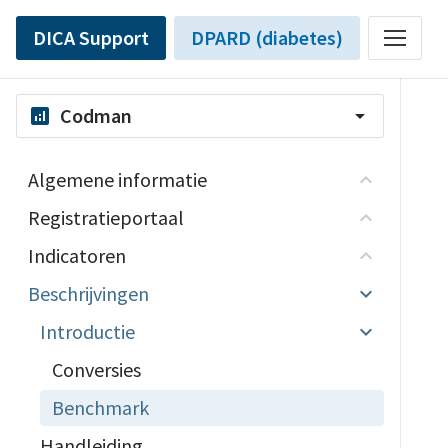
DICA Support
DPARD (diabetes)
Codman
analytics
arrow_drop_down
Algemene informatie
Registratieportaal
Indicatoren
Beschrijvingen
Introductie
Conversies
Benchmark
Handleiding