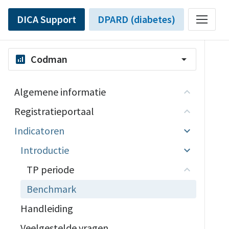
DICA Support
DPARD (diabetes)
Codman
analytics
arrow_drop_down
Algemene informatie
Registratieportaal
Indicatoren
Introductie
TP periode
Benchmark
Handleiding
Veelgestelde vragen