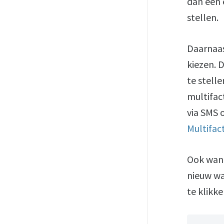
dan een 
stellen.
Daarnaas
kiezen. D
te stell
multifac
via SMS 
Multifac
Ook wann
nieuw wa
te klikk