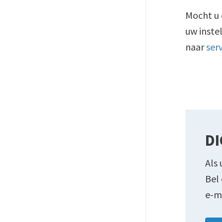
Mocht u 
uw inste
naar
ser
DI
Als 
Bel
e-m