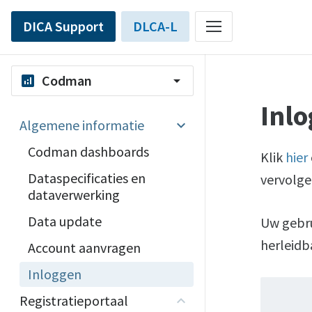
DICA Support
DLCA-L
Codman
analytics
arrow_drop_down
Inl
Algemene informatie
Codman dashboards
Klik
hier
Dataspecificaties en
vervolg
dataverwerking
Data update
Uw gebru
herleidb
Account aanvragen
Inloggen
Registratieportaal