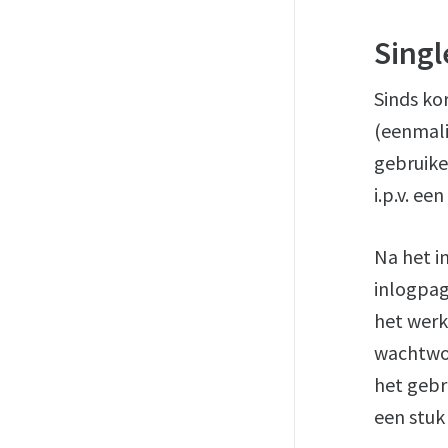
Singl
Sinds kor
(eenmali
gebruike
i.p.v. e
Na het i
inlogpag
het werk
wachtwoo
het gebr
een stuk