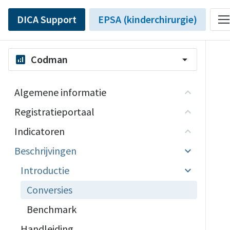
DICA Support
EPSA (kinderchirurgie)
Codman
analytics
arrow_drop_down
Algemene informatie
Registratieportaal
Indicatoren
Beschrijvingen
Introductie
Conversies
Benchmark
Handleiding