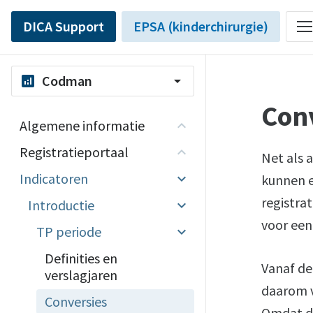
DICA Support
EPSA (kinderchirurgie)
Codman
analytics
arrow_drop_down
Con
Algemene informatie
Registratieportaal
Net als 
Indicatoren
kunnen e
registra
Introductie
voor een
TP periode
Definities en
Vanaf de
verslagjaren
daarom v
Conversies
Omdat di