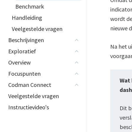
Benchmark
indicator
Handleiding
wordt de
nieuwe de
Veelgestelde vragen
Beschrijvingen
Na het u
Exploratief
voorgaan
Overview
Focuspunten
Wat 
Codman Connect
dash
Veelgestelde vragen
Instructievideo's
Dit b
versl
besch