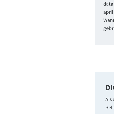
data 
april
Wann
gebr
DI
Als 
Bel