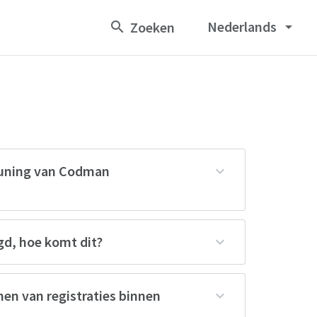
Nederlands
arrow_drop_down
euning van Codman
ogd, hoe komt dit?
nen van registraties binnen