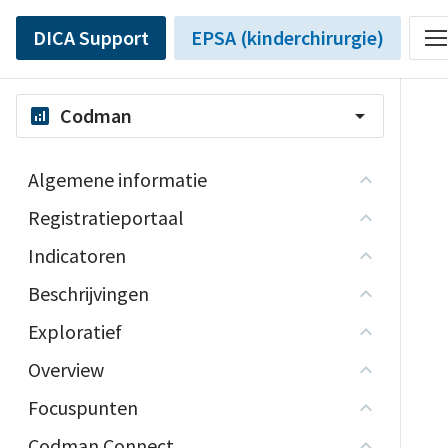
DICA Support
EPSA (kinderchirurgie)
Codman
analytics
arrow_drop_down
Algemene informatie
Registratieportaal
Indicatoren
Beschrijvingen
Exploratief
Overview
Focuspunten
Codman Connect