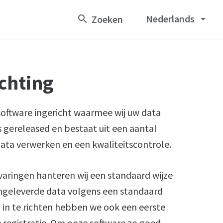
Nederlands
arrow_drop_down
ichting
oftware ingericht waarmee wij uw data
 gereleased en bestaat uit een aantal
ata verwerken en een kwaliteitscontrole.
rvaringen hanteren wij een standaard wijze
ngeleverde data volgens een standaard
 in te richten hebben we ook een eerste
 registratie. Om onze software zo goed