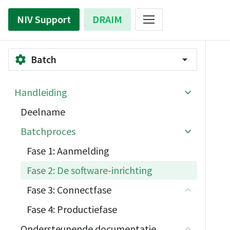
NIV Support
DRAIM
Batch
settings
arrow_drop_down
Handleiding
Deelname
Batchproces
Fase 1: Aanmelding
Fase 2: De software-inrichting
Fase 3: Connectfase
Fase 4: Productiefase
Ondersteunende documentatie