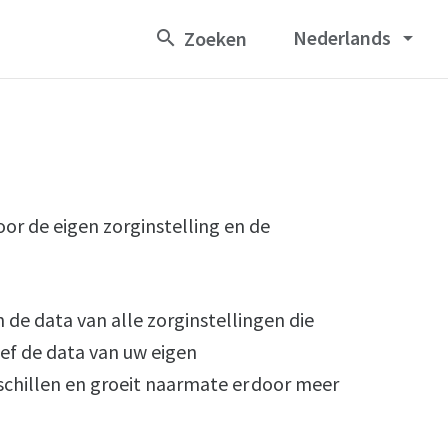
Nederlands
arrow_drop_down
r de eigen zorginstelling en de
 de data van alle zorginstellingen die
ief de data van uw eigen
rschillen en groeit naarmate er door meer