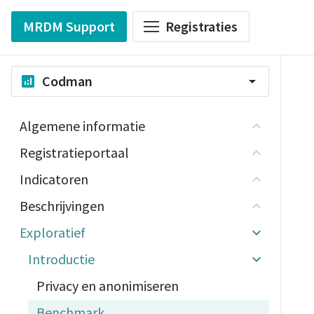
MRDM Support
Registraties
Codman
analytics
arrow_drop_down
Algemene informatie
Registratieportaal
Indicatoren
Beschrijvingen
Exploratief
Introductie
Privacy en anonimiseren
Benchmark