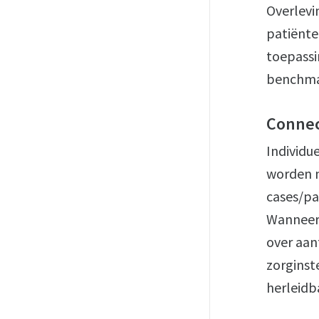
Overlevi
patiënten
toepassi
benchma
Conne
Individu
worden n
cases/pa
Wanneer 
over aan
zorginst
herleidb