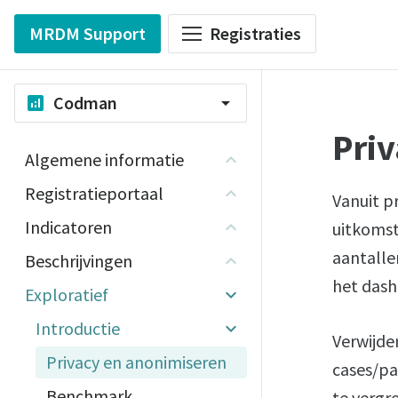
MRDM Support
Registraties
Codman
analytics
arrow_drop_down
Pri
Algemene informatie
Registratieportaal
Vanuit p
Indicatoren
uitkomst
aantalle
Beschrijvingen
het dash
Exploratief
Introductie
Verwijder
Privacy en anonimiseren
cases/pa
Benchmark
te vergr