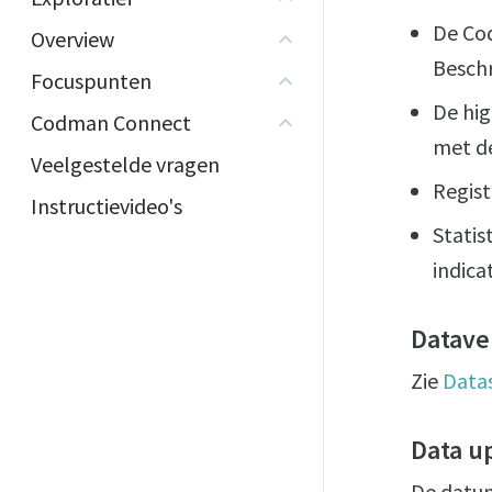
De Cod
Overview
Beschr
Focuspunten
De hi
Codman Connect
met d
Veelgestelde vragen
Regist
Instructievideo's
Statis
indic
Datave
Zie
Datas
Data u
De datum