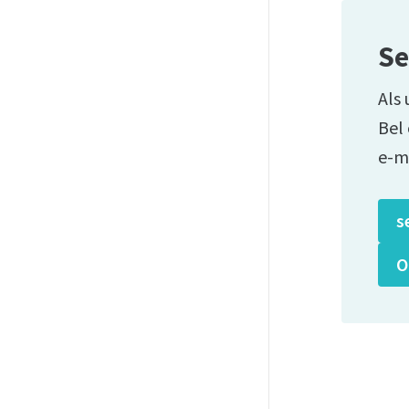
Se
Als 
Bel
e-m
s
O