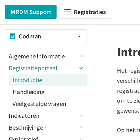
MRDM Support
Registraties
Codman
analytics
arrow_drop_down
Intr
Algemene informatie
Registratieportaal
Het regi
Introductie
verschil
registrat
Handleiding
om te zi
Veelgestelde vragen
gewenst
Indicatoren
Beschrijvingen
Op het r
Exploratief