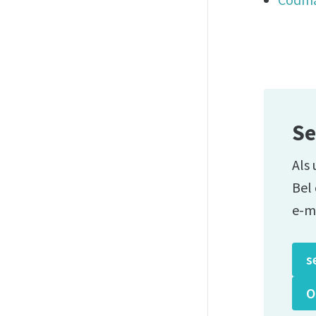
Se
Als 
Bel
e-m
s
O