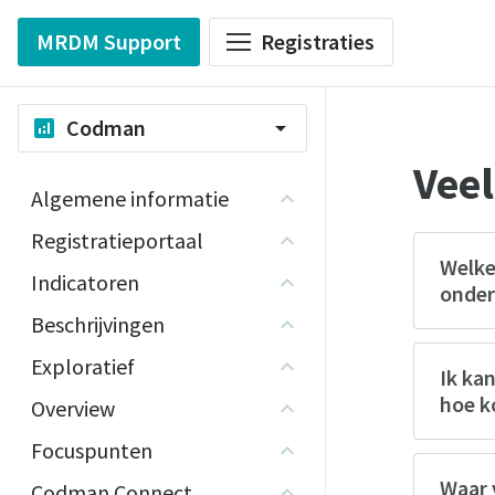
MRDM Support
Registraties
Codman
analytics
arrow_drop_down
Veel
Algemene informatie
Registratieportaal
Welke
Indicatoren
onder
Beschrijvingen
Exploratief
Ik ka
hoe k
Overview
Focuspunten
Waar 
Codman Connect